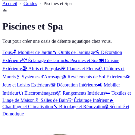
Accueil
Guides
Piscines et Spa
🏊
Piscines et Spa
Tout pour créer une oasis de détente aquatique chez vous.
Tous
🪑
Mobilier de Jardin
🔧
Outils de Jardinage
🌸
Décoration
Extérieure
💡
Éclairage de Jardin
🏊
Piscines et Spa
🍽️
Cuisine
Extérieure
🏖️
Abris et Pergolas
🌺
Plantes et Fleurs
🪨
Clôtures et
Murets
💧
Systèmes d'Arrosage
🪵
Revêtements de Sol Extérieurs
⚽
Jeux et Loisirs Extérieurs
🖼️
Décoration Intérieure
🛋️
Mobilier
Intérieur
🔌
Électroménagers
📦
Rangements Intérieurs
🛏️
Textiles et
Linge de Maison
🚿
Salles de Bain
💡
Éclairage Intérieur
🔥
Chauffage et Climatisation
🔨
Bricolage et Rénovation
🔒
Sécurité et
Domotique