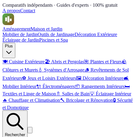
Comparatifs indépendants · Guides d'experts · 100% gratuit
A propos
Contact
Aménagement
Maison et Jardin
Mobilier de Jardin
Outils de Jardinage
Décoration Extérieure
Éclairage de Jardin
Piscines et Spa
Plus
🍽️
Cuisine Extérieure
🏖️
Abris et Pergolas
🌺
Plantes et Fleurs
🪨
Clôtures et Murets
💧
Systèmes d'Arrosage
🪵
Revêtements de Sol
Extérieurs
⚽
Jeux et Loisirs Extérieurs
🖼️
Décoration Intérieure
🛋️
Mobilier Intérieur
🔌
Électroménagers
📦
Rangements Intérieurs
🛏️
Textiles et Linge de Maison
🚿
Salles de Bain
💡
Éclairage Intérieur
🔥
Chauffage et Climatisation
🔨
Bricolage et Rénovation
🔒
Sécurité
et Domotique
Rechercher