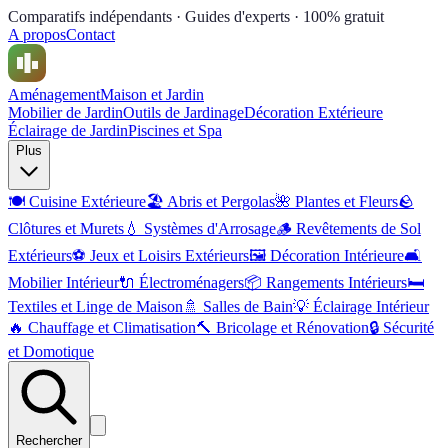
Comparatifs indépendants · Guides d'experts · 100% gratuit
A propos
Contact
Aménagement
Maison et Jardin
Mobilier de Jardin
Outils de Jardinage
Décoration Extérieure
Éclairage de Jardin
Piscines et Spa
Plus
🍽️
Cuisine Extérieure
🏖️
Abris et Pergolas
🌺
Plantes et Fleurs
🪨
Clôtures et Murets
💧
Systèmes d'Arrosage
🪵
Revêtements de Sol
Extérieurs
⚽
Jeux et Loisirs Extérieurs
🖼️
Décoration Intérieure
🛋️
Mobilier Intérieur
🔌
Électroménagers
📦
Rangements Intérieurs
🛏️
Textiles et Linge de Maison
🚿
Salles de Bain
💡
Éclairage Intérieur
🔥
Chauffage et Climatisation
🔨
Bricolage et Rénovation
🔒
Sécurité
et Domotique
Rechercher