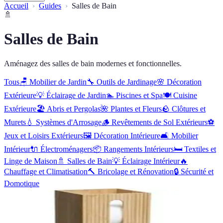
Accueil
Guides
Salles de Bain
🚿
Salles de Bain
Aménagez des salles de bain modernes et fonctionnelles.
Tous
🪑
Mobilier de Jardin
🔧
Outils de Jardinage
🌸
Décoration
Extérieure
💡
Éclairage de Jardin
🏊
Piscines et Spa
🍽️
Cuisine
Extérieure
🏖️
Abris et Pergolas
🌺
Plantes et Fleurs
🪨
Clôtures et
Murets
💧
Systèmes d'Arrosage
🪵
Revêtements de Sol Extérieurs
⚽
Jeux et Loisirs Extérieurs
🖼️
Décoration Intérieure
🛋️
Mobilier
Intérieur
🔌
Électroménagers
📦
Rangements Intérieurs
🛏️
Textiles et
Linge de Maison
🚿
Salles de Bain
💡
Éclairage Intérieur
🔥
Chauffage et Climatisation
🔨
Bricolage et Rénovation
🔒
Sécurité et
Domotique