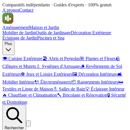
Comparatifs indépendants · Guides d'experts · 100% gratuit
A propos
Contact
Aménagement
Maison et Jardin
Mobilier de Jardin
Outils de Jardinage
Décoration Extérieure
Éclairage de Jardin
Piscines et Spa
Plus
🍽️
Cuisine Extérieure
🏖️
Abris et Pergolas
🌺
Plantes et Fleurs
🪨
Clôtures et Murets
💧
Systèmes d'Arrosage
🪵
Revêtements de Sol
Extérieurs
⚽
Jeux et Loisirs Extérieurs
🖼️
Décoration Intérieure
🛋️
Mobilier Intérieur
🔌
Électroménagers
📦
Rangements Intérieurs
🛏️
Textiles et Linge de Maison
🚿
Salles de Bain
💡
Éclairage Intérieur
🔥
Chauffage et Climatisation
🔨
Bricolage et Rénovation
🔒
Sécurité
et Domotique
Rechercher