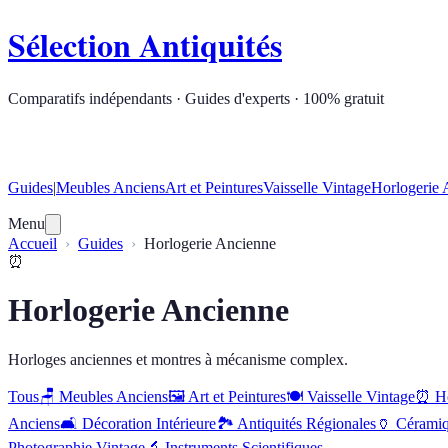
Sélection Antiquités
Comparatifs indépendants · Guides d'experts · 100% gratuit
Guides
|
Meubles Anciens
Art et Peintures
Vaisselle Vintage
Horlogerie 
Menu
Accueil
Guides
Horlogerie Ancienne
⏰
Horlogerie Ancienne
Horloges anciennes et montres à mécanisme complex.
Tous
🪑
Meubles Anciens
🖼️
Art et Peintures
🍽️
Vaisselle Vintage
⏰
H
Anciens
🛋️
Décoration Intérieure
🏞️
Antiquités Régionales
🏺
Céramiq
Photographie Vintage
🔬
Instruments Scientifiques