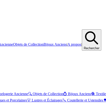
Ancienne
Objets de Collection
Bijoux Anciens
|
A propos
|
Rechercher
orlogerie Ancienne
🔍
Objets de Collection
💍
Bijoux Anciens
🧶
Textile
ues et Porcelaines
💡
Lustres et Éclairages
🔪
Coutellerie et Ustensiles
