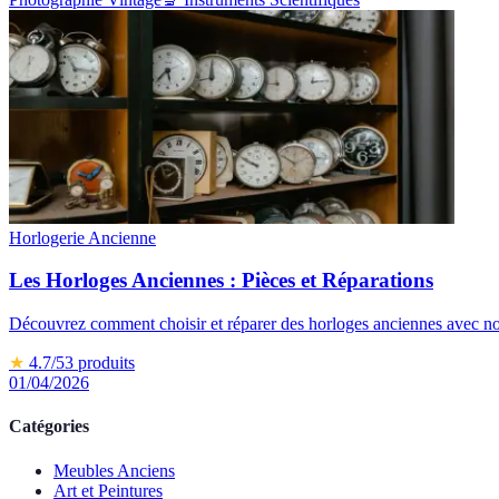
Horlogerie Ancienne
Les Horloges Anciennes : Pièces et Réparations
Découvrez comment choisir et réparer des horloges anciennes avec notr
★
4.7
/5
3
produits
01/04/2026
Catégories
Meubles Anciens
Art et Peintures