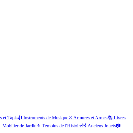
s et Tapis
🎻
Instruments de Musique
⚔️
Armures et Armes
📚
Livres

Mobilier de Jardin
⚜️
Témoins de l'Histoire
🧸
Anciens Jouets
📷