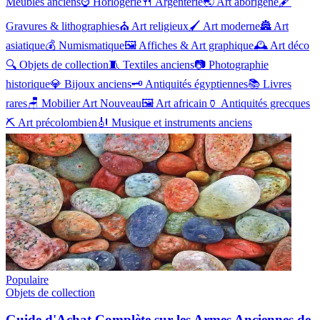
Meubles anciens
⌚
Horlogerie
🍴
Argenterie
🌏
Art aborigène
🖋️
Gravures & lithographies
⛪
Art religieux
🖌️
Art moderne
🏯
Art
asiatique
💰
Numismatique
🖼️
Affiches & Art graphique
🕰️
Art déco
🔍
Objets de collection
🧵
Textiles anciens
📷
Photographie
historique
💎
Bijoux anciens
🗝️
Antiquités égyptiennes
📚
Livres
rares
🪑
Mobilier Art Nouveau
🖼️
Art africain
🏺
Antiquités grecques
⛏️
Art précolombien
🎻
Musique et instruments anciens
Populaire
Objets de collection
Guide d'Achat Complète sur les Armes Anciennes de