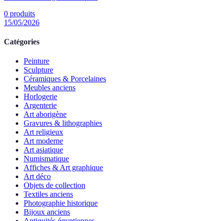
0
produits
15/05/2026
Catégories
Peinture
Sculpture
Céramiques & Porcelaines
Meubles anciens
Horlogerie
Argenterie
Art aborigène
Gravures & lithographies
Art religieux
Art moderne
Art asiatique
Numismatique
Affiches & Art graphique
Art déco
Objets de collection
Textiles anciens
Photographie historique
Bijoux anciens
Antiquités égyptiennes