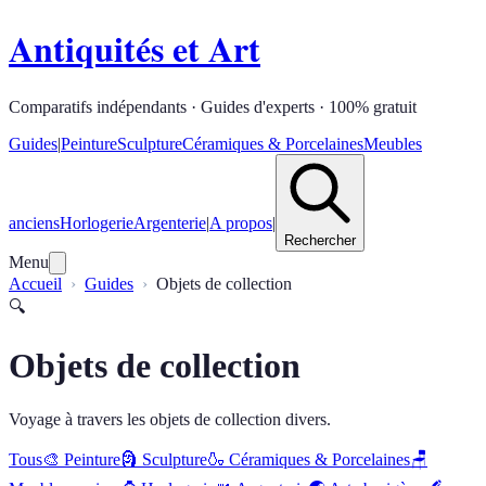
Antiquités et Art
Comparatifs indépendants · Guides d'experts · 100% gratuit
Guides
|
Peinture
Sculpture
Céramiques & Porcelaines
Meubles
anciens
Horlogerie
Argenterie
|
A propos
|
Rechercher
Menu
Accueil
Guides
Objets de collection
🔍
Objets de collection
Voyage à travers les objets de collection divers.
Tous
🎨
Peinture
🗿
Sculpture
🍶
Céramiques & Porcelaines
🪑