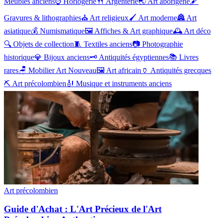
Meubles anciens
⌚
Horlogerie
🍴
Argenterie
🌏
Art aborigène
🖋️
Gravures & lithographies
⛪
Art religieux
🖌️
Art moderne
🏯
Art
asiatique
💰
Numismatique
🖼️
Affiches & Art graphique
🕰️
Art déco
🔍
Objets de collection
🧵
Textiles anciens
📷
Photographie
historique
💎
Bijoux anciens
🗝️
Antiquités égyptiennes
📚
Livres
rares
🪑
Mobilier Art Nouveau
🖼️
Art africain
🏺
Antiquités grecques
⛏️
Art précolombien
🎻
Musique et instruments anciens
Art précolombien
Guide d'Achat : L'Art Précieux de l'Art