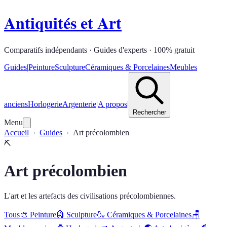
Antiquités et Art
Comparatifs indépendants · Guides d'experts · 100% gratuit
Guides
|
Peinture
Sculpture
Céramiques & Porcelaines
Meubles
anciens
Horlogerie
Argenterie
|
A propos
|
Rechercher
Menu
Accueil
Guides
Art précolombien
⛏️
Art précolombien
L'art et les artefacts des civilisations précolombiennes.
Tous
🎨
Peinture
🗿
Sculpture
🍶
Céramiques & Porcelaines
🪑