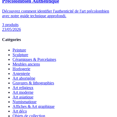
Précolombien Authentique
Découvrez comment identifier l'authenticité de l'art précolombien
avec notre guide technique approfondi.
3
produits
23/05/2026
Catégories
Peinture
Sculpture
Céramiques & Porcelaines
Meubles anciens
Horlogerie
Argenterie
Art aborigène
Gravures & lithographies
Art religieux
Art moderne
Art asiatique
Numismatique
Affiches & Art graphique
Art déco
Objets de collection