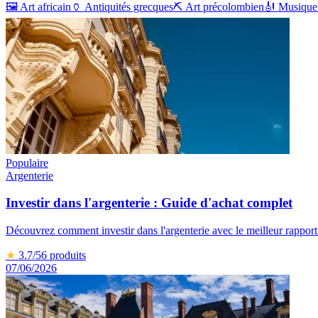
🖼️
Art africain
🏺
Antiquités grecques
⛏️
Art précolombien
🎻
Musique 
Populaire
Argenterie
Investir dans l'argenterie : Guide d'achat complet
Découvrez comment investir dans l'argenterie avec le meilleur rapport q
★
3.7
/5
6
produits
07/06/2026