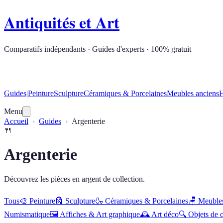
Antiquités et Art
Comparatifs indépendants · Guides d'experts · 100% gratuit
Guides
|
Peinture
Sculpture
Céramiques & Porcelaines
Meubles anciens
H
Menu
Accueil
Guides
Argenterie
🍴
Argenterie
Découvrez les pièces en argent de collection.
Tous
🎨
Peinture
🗿
Sculpture
🍶
Céramiques & Porcelaines
🪑
Meubles
Numismatique
🖼️
Affiches & Art graphique
🕰️
Art déco
🔍
Objets de c