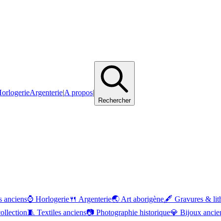
orlogerie
Argenterie
|
A propos
|
Rechercher
 anciens
⌚
Horlogerie
🍴
Argenterie
🌏
Art aborigène
🖋️
Gravures & lit
ollection
🧵
Textiles anciens
📷
Photographie historique
💎
Bijoux ancie