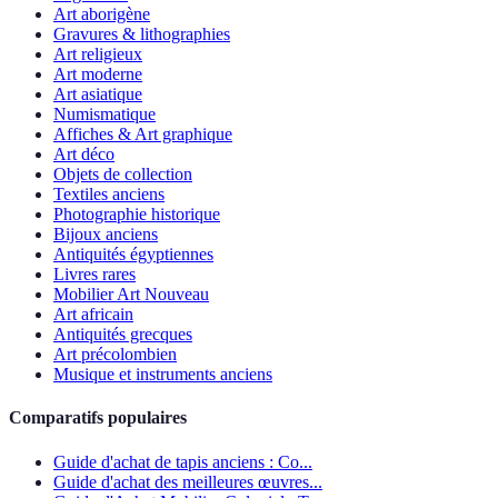
Art aborigène
Gravures & lithographies
Art religieux
Art moderne
Art asiatique
Numismatique
Affiches & Art graphique
Art déco
Objets de collection
Textiles anciens
Photographie historique
Bijoux anciens
Antiquités égyptiennes
Livres rares
Mobilier Art Nouveau
Art africain
Antiquités grecques
Art précolombien
Musique et instruments anciens
Comparatifs populaires
Guide d'achat de tapis anciens : Co...
Guide d'achat des meilleures œuvres...