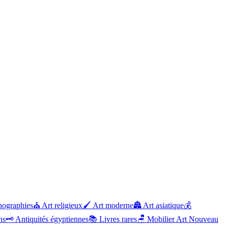
hographies
⛪
Art religieux
🖌️
Art moderne
🏯
Art asiatique
💰
ns
🗝️
Antiquités égyptiennes
📚
Livres rares
🪑
Mobilier Art Nouveau