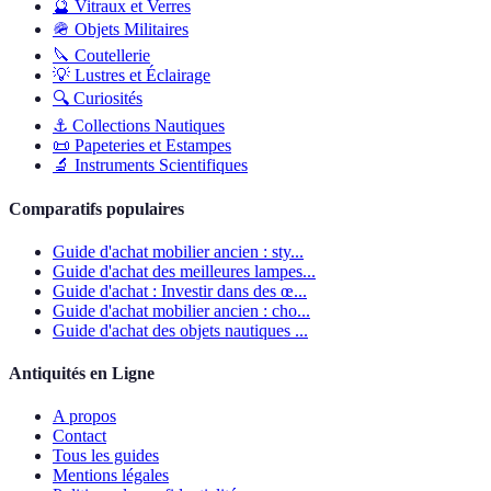
🔮
Vitraux et Verres
🪖
Objets Militaires
🔪
Coutellerie
💡
Lustres et Éclairage
🔍
Curiosités
⚓
Collections Nautiques
📜
Papeteries et Estampes
🔬
Instruments Scientifiques
Comparatifs populaires
Guide d'achat mobilier ancien : sty...
Guide d'achat des meilleures lampes...
Guide d'achat : Investir dans des œ...
Guide d'achat mobilier ancien : cho...
Guide d'achat des objets nautiques ...
Antiquités en Ligne
A propos
Contact
Tous les guides
Mentions légales