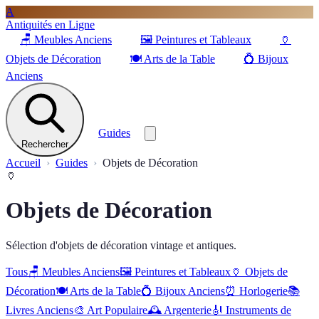
A
Antiquités en Ligne
🪑
Meubles Anciens
🖼️
Peintures et Tableaux
🏺
Objets de Décoration
🍽️
Arts de la Table
💍
Bijoux
Anciens
Guides
Rechercher
Accueil
Guides
Objets de Décoration
🏺
Objets de Décoration
Sélection d'objets de décoration vintage et antiques.
Tous
🪑
Meubles Anciens
🖼️
Peintures et Tableaux
🏺
Objets de
Décoration
🍽️
Arts de la Table
💍
Bijoux Anciens
⏰
Horlogerie
📚
Livres Anciens
🎨
Art Populaire
🕰️
Argenterie
🎻
Instruments de