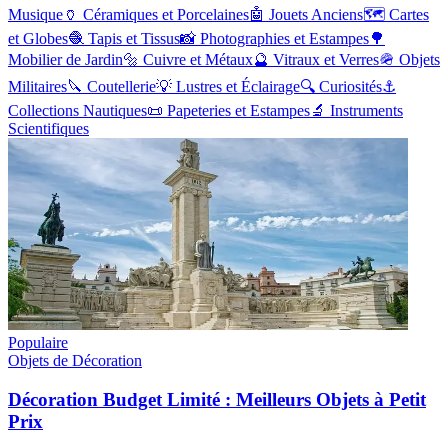
Musique
🏺
Céramiques et Porcelaines
🤖
Jouets Anciens
🗺️
Cartes
et Globes
🧶
Tapis et Tissus
📸
Photographies et Estampes
🌳
Mobilier de Jardin
🔩
Cuivre et Métaux
🔮
Vitraux et Verres
🪖
Objets
Militaires
🔪
Coutellerie
💡
Lustres et Éclairage
🔍
Curiosités
⚓
Collections Nautiques
📜
Papeteries et Estampes
🔬
Instruments
Scientifiques
Populaire
Objets de Décoration
Décoration Budget Limité : Meilleurs Objets à Petit
Prix