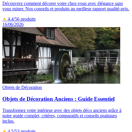
Découvrez comment décorer votre chez-vous avec élégance sans
vous ruiner. Nos conseils et produits au meilleur rapport qualité-prix.
★
4.4
/5
6
produits
16/06/2026
Objets de Décoration
Objets de Décoration Anciens : Guide Essentiel
Transformez votre intérieur avec des objets déco anciens grâce à
notre guide complet, critères, comparatifs et conseils pratiques
inclus.
★
4.5
/5
3
produits