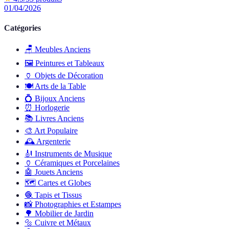
01/04/2026
Catégories
🪑
Meubles Anciens
🖼️
Peintures et Tableaux
🏺
Objets de Décoration
🍽️
Arts de la Table
💍
Bijoux Anciens
⏰
Horlogerie
📚
Livres Anciens
🎨
Art Populaire
🕰️
Argenterie
🎻
Instruments de Musique
🏺
Céramiques et Porcelaines
🤖
Jouets Anciens
🗺️
Cartes et Globes
🧶
Tapis et Tissus
📸
Photographies et Estampes
🌳
Mobilier de Jardin
🔩
Cuivre et Métaux