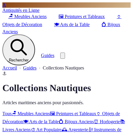
A
Antiquités en Ligne
🪑
Meubles Anciens
🖼️
Peintures et Tableaux
🏺
Objets de Décoration
🍽️
Arts de la Table
💍
Bijoux
Anciens
Guides
Rechercher
Accueil
Guides
Collections Nautiques
⚓
Collections Nautiques
Articles maritimes anciens pour passionnés.
Tous
🪑
Meubles Anciens
🖼️
Peintures et Tableaux
🏺
Objets de
Décoration
🍽️
Arts de la Table
💍
Bijoux Anciens
⏰
Horlogerie
📚
Livres Anciens
🎨
Art Populaire
🕰️
Argenterie
🎻
Instruments de