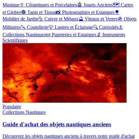
Musique
🏺
Céramiques et Porcelaines
🤖
Jouets Anciens
🗺️
Cartes
et Globes
🧶
Tapis et Tissus
📸
Photographies et Estampes
🌳
Mobilier de Jardin
🔩
Cuivre et Métaux
🔮
Vitraux et Verres
🪖
Objets
Militaires
🔪
Coutellerie
💡
Lustres et Éclairage
🔍
Curiosités
⚓
Collections Nautiques
📜
Papeteries et Estampes
🔬
Instruments
Scientifiques
Populaire
Collections Nautiques
Guide d'achat des objets nautiques anciens
Découvrez les objets nautiques anciens à travers notre guide d'achat