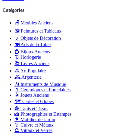
Catégories
🪑
Meubles Anciens
🖼️
Peintures et Tableaux
🏺
Objets de Décoration
🍽️
Arts de la Table
💍
Bijoux Anciens
⏰
Horlogerie
📚
Livres Anciens
🎨
Art Populaire
🕰️
Argenterie
🎻
Instruments de Musique
🏺
Céramiques et Porcelaines
🤖
Jouets Anciens
🗺️
Cartes et Globes
🧶
Tapis et Tissus
📸
Photographies et Estampes
🌳
Mobilier de Jardin
🔩
Cuivre et Métaux
🔮
Vitraux et Verres