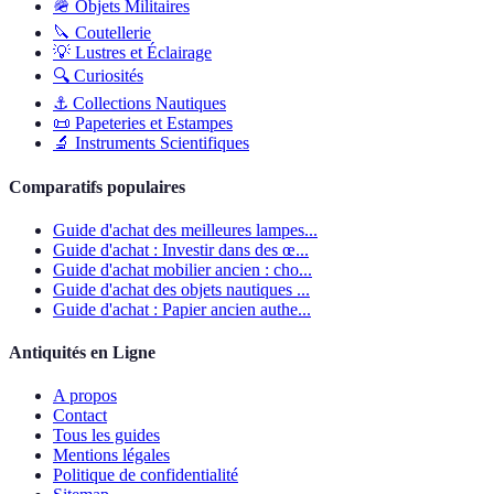
🪖
Objets Militaires
🔪
Coutellerie
💡
Lustres et Éclairage
🔍
Curiosités
⚓
Collections Nautiques
📜
Papeteries et Estampes
🔬
Instruments Scientifiques
Comparatifs populaires
Guide d'achat des meilleures lampes...
Guide d'achat : Investir dans des œ...
Guide d'achat mobilier ancien : cho...
Guide d'achat des objets nautiques ...
Guide d'achat : Papier ancien authe...
Antiquités en Ligne
A propos
Contact
Tous les guides
Mentions légales
Politique de confidentialité