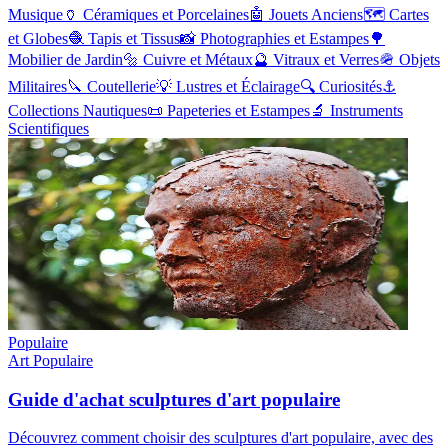
Musique
🏺
Céramiques et Porcelaines
🤖
Jouets Anciens
🗺️
Cartes
et Globes
🧶
Tapis et Tissus
📸
Photographies et Estampes
🌳
Mobilier de Jardin
🔩
Cuivre et Métaux
🔮
Vitraux et Verres
🪖
Objets
Militaires
🔪
Coutellerie
💡
Lustres et Éclairage
🔍
Curiosités
⚓
Collections Nautiques
📜
Papeteries et Estampes
🔬
Instruments
Scientifiques
Populaire
Art Populaire
Guide d'achat sculptures d'art populaire
Découvrez comment choisir des sculptures d'art populaire, avec des