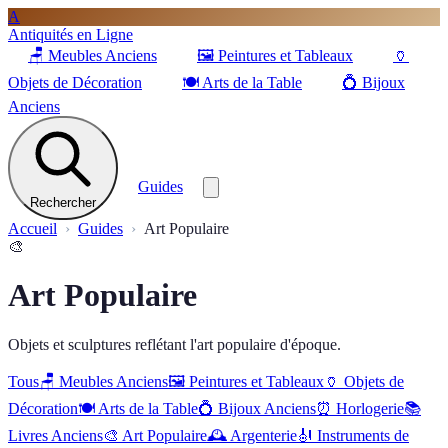
A
Antiquités en Ligne
🪑
Meubles Anciens
🖼️
Peintures et Tableaux
🏺
Objets de Décoration
🍽️
Arts de la Table
💍
Bijoux
Anciens
Guides
Rechercher
Accueil
Guides
Art Populaire
🎨
Art Populaire
Objets et sculptures reflétant l'art populaire d'époque.
Tous
🪑
Meubles Anciens
🖼️
Peintures et Tableaux
🏺
Objets de
Décoration
🍽️
Arts de la Table
💍
Bijoux Anciens
⏰
Horlogerie
📚
Livres Anciens
🎨
Art Populaire
🕰️
Argenterie
🎻
Instruments de