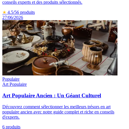
conseils experts et des produits sélectionnés.
★
4.5
/5
6
produits
27/06/2026
Populaire
Art Populaire
Art Populaire Ancien : Un Géant Culturel
Découvrez comment sélectionner les meilleurs trésors en art
populaire ancien avec notre guide complet et riche en conseils
d'experts.
6
produits