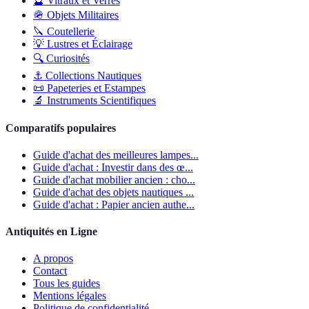
🔮
Vitraux et Verres
🪖
Objets Militaires
🔪
Coutellerie
💡
Lustres et Éclairage
🔍
Curiosités
⚓
Collections Nautiques
📜
Papeteries et Estampes
🔬
Instruments Scientifiques
Comparatifs populaires
Guide d'achat des meilleures lampes...
Guide d'achat : Investir dans des œ...
Guide d'achat mobilier ancien : cho...
Guide d'achat des objets nautiques ...
Guide d'achat : Papier ancien authe...
Antiquités en Ligne
A propos
Contact
Tous les guides
Mentions légales
Politique de confidentialité