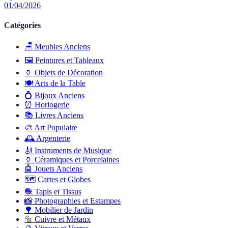
01/04/2026
Catégories
🪑
Meubles Anciens
🖼️
Peintures et Tableaux
🏺
Objets de Décoration
🍽️
Arts de la Table
💍
Bijoux Anciens
⏰
Horlogerie
📚
Livres Anciens
🎨
Art Populaire
🕰️
Argenterie
🎻
Instruments de Musique
🏺
Céramiques et Porcelaines
🤖
Jouets Anciens
🗺️
Cartes et Globes
🧶
Tapis et Tissus
📸
Photographies et Estampes
🌳
Mobilier de Jardin
🔩
Cuivre et Métaux