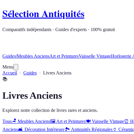
Sélection Antiquités
Comparatifs indépendants · Guides d'experts · 100% gratuit
Guides
|
Meubles Anciens
Art et Peintures
Vaisselle Vintage
Horlogerie 
Menu
Accueil
Guides
Livres Anciens
📚
Livres Anciens
Explorez notre collection de livres rares et anciens.
Tous
🪑
Meubles Anciens
🖼️
Art et Peintures
🍽️
Vaisselle Vintage
⏰
H
Anciens
🛋️
Décoration Intérieure
🏞️
Antiquités Régionales
🏺
Céramiq