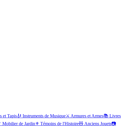
s et Tapis
🎻
Instruments de Musique
⚔️
Armures et Armes
📚
Livres

Mobilier de Jardin
⚜️
Témoins de l'Histoire
🧸
Anciens Jouets
📷