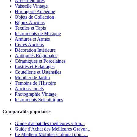
Art et Peintures
Vaisselle Vintage
Horlogerie Ancienne
Objets de Collection
Bijoux Anciens
Textiles et Tapis
Instruments de Musique
Armures et Armes
Livres Anciens
Décoration Intérieure
Antiquités Régionales
Céramiques et Porcelaines
Lustres et Éclairages
Coutellerie et Ustensiles
Mobilier de Jardin
Témoins de l'Histoire
Anciens Jouets
Photographie Vintage
Instruments Scientifiques
Comparatifs populaires
Guide d'achat des meilleures vitrin...
Guide d'Achat des Meilleures Gravur...
Le Meilleur Mobilier Colonial pour ...