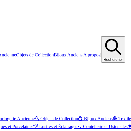
Ancienne
Objets de Collection
Bijoux Anciens
|
A propos
|
Rechercher
orlogerie Ancienne
🔍
Objets de Collection
💍
Bijoux Anciens
🧶
Textile
ues et Porcelaines
💡
Lustres et Éclairages
🔪
Coutellerie et Ustensiles
