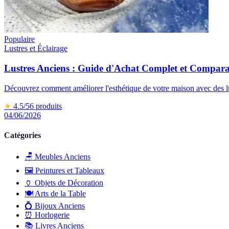
Populaire
Lustres et Éclairage
Lustres Anciens : Guide d'Achat Complet et Compara
Découvrez comment améliorer l'esthétique de votre maison avec des lus
★
4.5
/5
6
produits
04/06/2026
Catégories
🪑
Meubles Anciens
🖼️
Peintures et Tableaux
🏺
Objets de Décoration
🍽️
Arts de la Table
💍
Bijoux Anciens
⏰
Horlogerie
📚
Livres Anciens