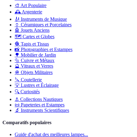
🎨
Art Populaire
🕰️
Argenterie
🎻
Instruments de Musique
🏺
Céramiques et Porcelaines
🤖
Jouets Anciens
🗺️
Cartes et Globes
🧶
Tapis et Tissus
📸
Photographies et Estampes
🌳
Mobilier de Jardin
🔩
Cuivre et Métaux
🔮
Vitraux et Verres
🪖
Objets Militaires
🔪
Coutellerie
💡
Lustres et Éclairage
🔍
Curiosités
⚓
Collections Nautiques
📜
Papeteries et Estampes
🔬
Instruments Scientifiques
Comparatifs populaires
Guide d'achat des meilleures lampes...