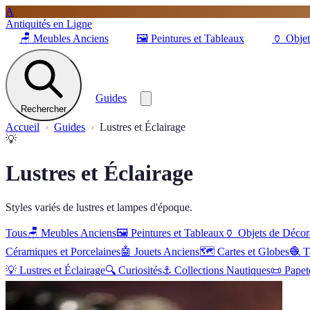
A
Antiquités en Ligne
🪑
Meubles Anciens
🖼️
Peintures et Tableaux
🏺
Objet
Guides
Rechercher
Accueil
Guides
Lustres et Éclairage
💡
Lustres et Éclairage
Styles variés de lustres et lampes d'époque.
Tous
🪑
Meubles Anciens
🖼️
Peintures et Tableaux
🏺
Objets de Décor
Céramiques et Porcelaines
🤖
Jouets Anciens
🗺️
Cartes et Globes
🧶
T
💡
Lustres et Éclairage
🔍
Curiosités
⚓
Collections Nautiques
📜
Papet