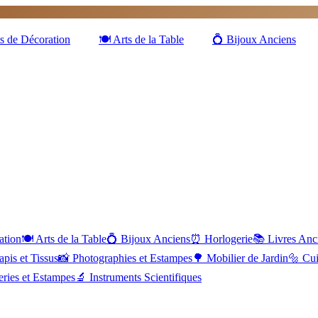
s de Décoration
🍽️
Arts de la Table
💍
Bijoux Anciens
ation
🍽️
Arts de la Table
💍
Bijoux Anciens
⏰
Horlogerie
📚
Livres Anc
apis et Tissus
📸
Photographies et Estampes
🌳
Mobilier de Jardin
🔩
Cui
eries et Estampes
🔬
Instruments Scientifiques