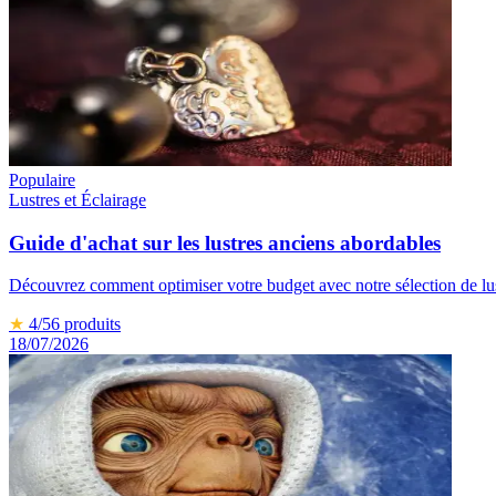
Populaire
Lustres et Éclairage
Guide d'achat sur les lustres anciens abordables
Découvrez comment optimiser votre budget avec notre sélection de lust
★
4
/5
6
produits
18/07/2026