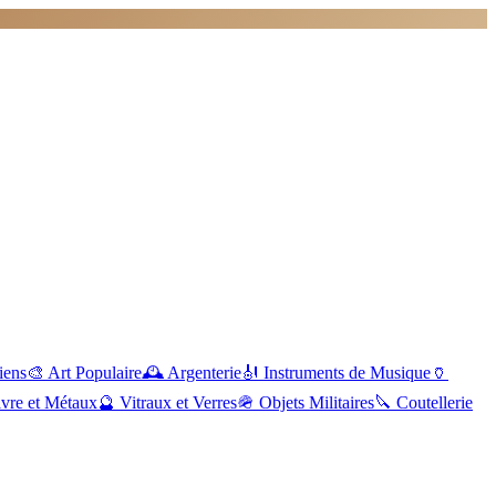
iens
🎨
Art Populaire
🕰️
Argenterie
🎻
Instruments de Musique
🏺
vre et Métaux
🔮
Vitraux et Verres
🪖
Objets Militaires
🔪
Coutellerie