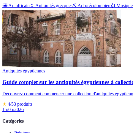
🖼️
Art africain
🏺
Antiquités grecques
⛏️
Art précolombien
🎻
Musique 
Antiquités égyptiennes
Guide complet sur les antiquités égyptiennes à collect
Découvrez comment commencer une collection d'antiquités égyptiennes
★
4
/5
3
produits
15/05/2026
Catégories
Peinture