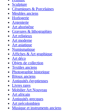
Sculpture
Céramiques & Porcelaines
Meubles anciens
Horlogerie
Argenterie
Art aborigène
Gravures & lithographies
Art religieux
Art moderne
Art asiatique
Numismatique
Affiches & Art graphique
Art déco
Objets de collection
Textiles anciens
Photographie historique
Bijoux anciens
Antiquités égyptiennes
Livres rares
Mobilier Art Nouveau
Art africain
Antiquités grecques
Art précolombien
Musique et instruments anciens