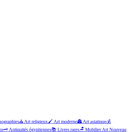
hographies
⛪
Art religieux
🖌️
Art moderne
🏯
Art asiatique
💰
ns
🗝️
Antiquités égyptiennes
📚
Livres rares
🪑
Mobilier Art Nouveau