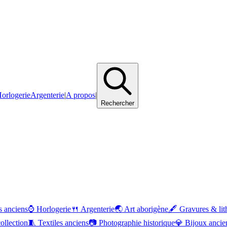
orlogerie
Argenterie
|
A propos
|
Rechercher
 anciens
⌚
Horlogerie
🍴
Argenterie
🌏
Art aborigène
🖋️
Gravures & lit
ollection
🧵
Textiles anciens
📷
Photographie historique
💎
Bijoux ancie