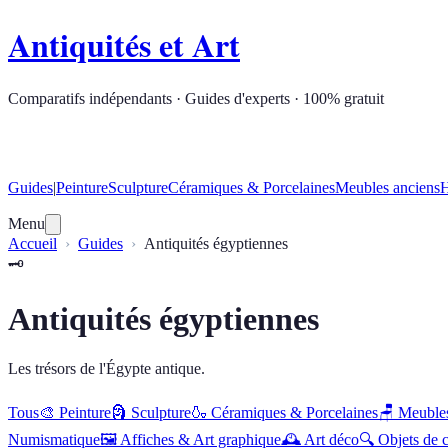
Antiquités et Art
Comparatifs indépendants · Guides d'experts · 100% gratuit
Guides
|
Peinture
Sculpture
Céramiques & Porcelaines
Meubles anciens
H
Menu
Accueil
Guides
Antiquités égyptiennes
🗝️
Antiquités égyptiennes
Les trésors de l'Égypte antique.
Tous
🎨
Peinture
🗿
Sculpture
🍶
Céramiques & Porcelaines
🪑
Meubles
Numismatique
🖼️
Affiches & Art graphique
🕰️
Art déco
🔍
Objets de c