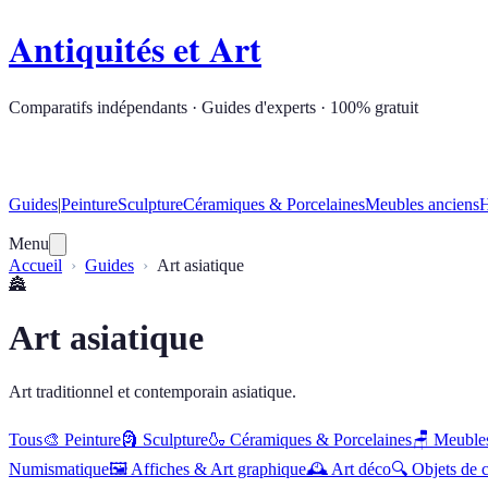
Antiquités et Art
Comparatifs indépendants · Guides d'experts · 100% gratuit
Guides
|
Peinture
Sculpture
Céramiques & Porcelaines
Meubles anciens
H
Menu
Accueil
Guides
Art asiatique
🏯
Art asiatique
Art traditionnel et contemporain asiatique.
Tous
🎨
Peinture
🗿
Sculpture
🍶
Céramiques & Porcelaines
🪑
Meubles
Numismatique
🖼️
Affiches & Art graphique
🕰️
Art déco
🔍
Objets de c