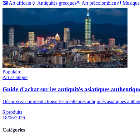
🖼️
Art africain
🏺
Antiquités grecques
⛏️
Art précolombien
🎻
Musique 
Populaire
Art asiatique
Guide d'achat sur les antiquités asiatiques authentiqu
Découvrez comment choisir les meilleures antiquités asiatiques authen
6
produits
18/06/2026
Catégories