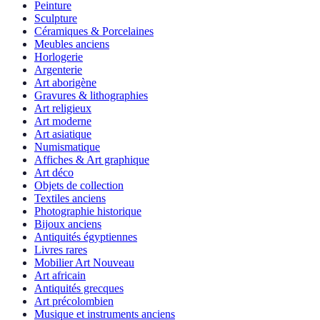
Peinture
Sculpture
Céramiques & Porcelaines
Meubles anciens
Horlogerie
Argenterie
Art aborigène
Gravures & lithographies
Art religieux
Art moderne
Art asiatique
Numismatique
Affiches & Art graphique
Art déco
Objets de collection
Textiles anciens
Photographie historique
Bijoux anciens
Antiquités égyptiennes
Livres rares
Mobilier Art Nouveau
Art africain
Antiquités grecques
Art précolombien
Musique et instruments anciens