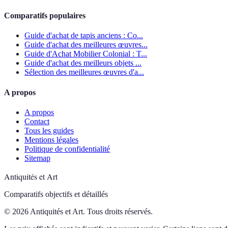
Comparatifs populaires
Guide d'achat de tapis anciens : Co...
Guide d'achat des meilleures œuvres...
Guide d'Achat Mobilier Colonial : T...
Guide d'achat des meilleurs objets ...
Sélection des meilleures œuvres d'a...
A propos
A propos
Contact
Tous les guides
Mentions légales
Politique de confidentialité
Sitemap
Antiquités et Art
Comparatifs objectifs et détaillés
© 2026 Antiquités et Art. Tous droits réservés.