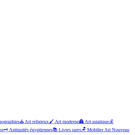
hographies
⛪
Art religieux
🖌️
Art moderne
🏯
Art asiatique
💰
ns
🗝️
Antiquités égyptiennes
📚
Livres rares
🪑
Mobilier Art Nouveau