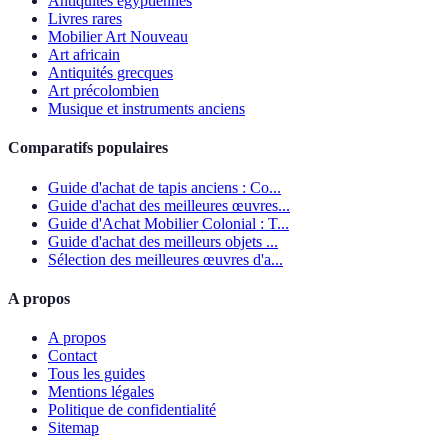
Antiquités égyptiennes
Livres rares
Mobilier Art Nouveau
Art africain
Antiquités grecques
Art précolombien
Musique et instruments anciens
Comparatifs populaires
Guide d'achat de tapis anciens : Co...
Guide d'achat des meilleures œuvres...
Guide d'Achat Mobilier Colonial : T...
Guide d'achat des meilleurs objets ...
Sélection des meilleures œuvres d'a...
A propos
A propos
Contact
Tous les guides
Mentions légales
Politique de confidentialité
Sitemap