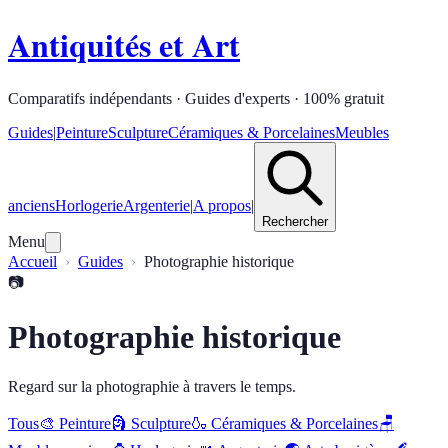
Antiquités et Art
Comparatifs indépendants · Guides d'experts · 100% gratuit
Guides
|
Peinture
Sculpture
Céramiques & Porcelaines
Meubles
anciens
Horlogerie
Argenterie
|
A propos
|
Rechercher
Menu
Accueil
Guides
Photographie historique
📷
Photographie historique
Regard sur la photographie à travers le temps.
Tous
🎨
Peinture
🗿
Sculpture
🍶
Céramiques & Porcelaines
🪑