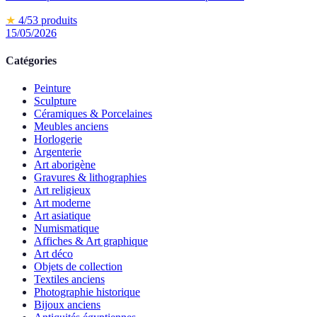
★
4
/5
3
produits
15/05/2026
Catégories
Peinture
Sculpture
Céramiques & Porcelaines
Meubles anciens
Horlogerie
Argenterie
Art aborigène
Gravures & lithographies
Art religieux
Art moderne
Art asiatique
Numismatique
Affiches & Art graphique
Art déco
Objets de collection
Textiles anciens
Photographie historique
Bijoux anciens