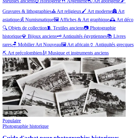
Meubles anciens
⌚
Horlogerie
🍴
Argenterie
🌏
Art aborigène
🖋️
Gravures & lithographies
⛪
Art religieux
🖌️
Art moderne
🏯
Art
asiatique
💰
Numismatique
🖼️
Affiches & Art graphique
🕰️
Art déco
🔍
Objets de collection
🧵
Textiles anciens
📷
Photographie
historique
💎
Bijoux anciens
🗝️
Antiquités égyptiennes
📚
Livres
rares
🪑
Mobilier Art Nouveau
🖼️
Art africain
🏺
Antiquités grecques
⛏️
Art précolombien
🎻
Musique et instruments anciens
Populaire
Photographie historique
Guide d'achat pour photographies historiques