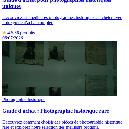
uniques
Découvrez les meilleures photographies historiques à acheter avec
notre guide d'achat complet.
★
4.5
/5
6
produits
06/07/2026
Photographie historique
Guide d'achat : Photographie historique rare
Découvrez comment choisir des pièces de photographie historique
rare et explorez notre sélection des meilleurs produits.