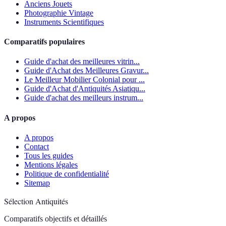
Anciens Jouets
Photographie Vintage
Instruments Scientifiques
Comparatifs populaires
Guide d'achat des meilleures vitrin...
Guide d'Achat des Meilleures Gravur...
Le Meilleur Mobilier Colonial pour ...
Guide d'Achat d'Antiquités Asiatiqu...
Guide d'achat des meilleurs instrum...
A propos
A propos
Contact
Tous les guides
Mentions légales
Politique de confidentialité
Sitemap
Sélection Antiquités
Comparatifs objectifs et détaillés