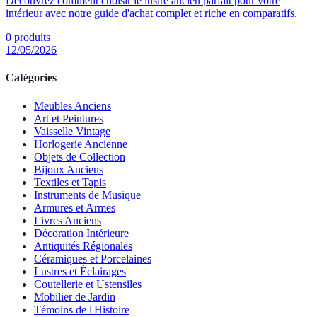
Découvrez comment choisir le lustre ancien parfait pour votre
intérieur avec notre guide d'achat complet et riche en comparatifs.
0
produits
12/05/2026
Catégories
Meubles Anciens
Art et Peintures
Vaisselle Vintage
Horlogerie Ancienne
Objets de Collection
Bijoux Anciens
Textiles et Tapis
Instruments de Musique
Armures et Armes
Livres Anciens
Décoration Intérieure
Antiquités Régionales
Céramiques et Porcelaines
Lustres et Éclairages
Coutellerie et Ustensiles
Mobilier de Jardin
Témoins de l'Histoire