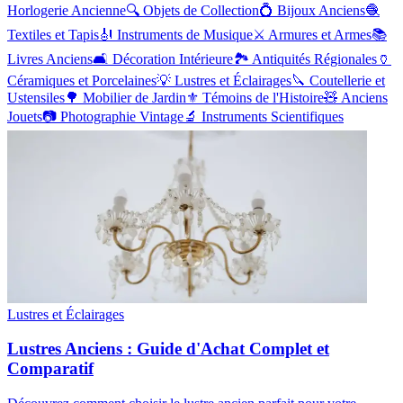
Horlogerie Ancienne
🔍
Objets de Collection
💍
Bijoux Anciens
🧶
Textiles et Tapis
🎻
Instruments de Musique
⚔️
Armures et Armes
📚
Livres Anciens
🛋️
Décoration Intérieure
🏞️
Antiquités Régionales
🏺
Céramiques et Porcelaines
💡
Lustres et Éclairages
🔪
Coutellerie et
Ustensiles
🌳
Mobilier de Jardin
⚜️
Témoins de l'Histoire
🧸
Anciens
Jouets
📷
Photographie Vintage
🔬
Instruments Scientifiques
Lustres et Éclairages
Lustres Anciens : Guide d'Achat Complet et
Comparatif