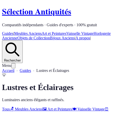
Sélection Antiquités
Comparatifs indépendants · Guides d'experts · 100% gratuit
Guides
|
Meubles Anciens
Art et Peintures
Vaisselle Vintage
Horlogerie
Ancienne
Objets de Collection
Bijoux Anciens
|
A propos
|
Rechercher
Menu
Accueil
Guides
Lustres et Éclairages
💡
Lustres et Éclairages
Luminaires anciens élégants et raffinés.
Tous
🪑
Meubles Anciens
🖼️
Art et Peintures
🍽️
Vaisselle Vintage
⏰