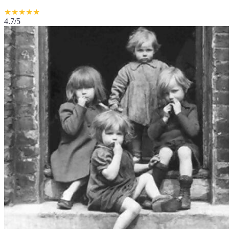
★
★
★
★
★
4.7
/5